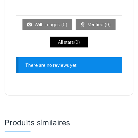
2
No
sur
te
5
1
s
ur
With images (
0
)
Verified (
0
)
5
All stars(
0
)
There are no reviews yet.
Produits similaires