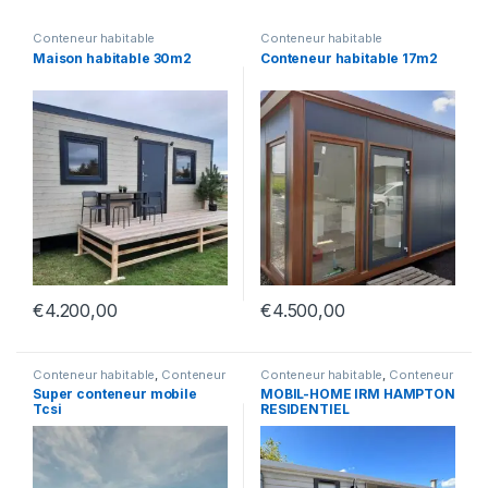
Conteneur habitable
Conteneur habitable
Maison habitable 30m2
Conteneur habitable 17m2
€
4.200,00
€
4.500,00
Conteneur habitable
,
Conteneur
Conteneur habitable
,
Conteneur
maison mobile
maison mobile
Super conteneur mobile
MOBIL-HOME IRM HAMPTON
Tcsi
RESIDENTIEL