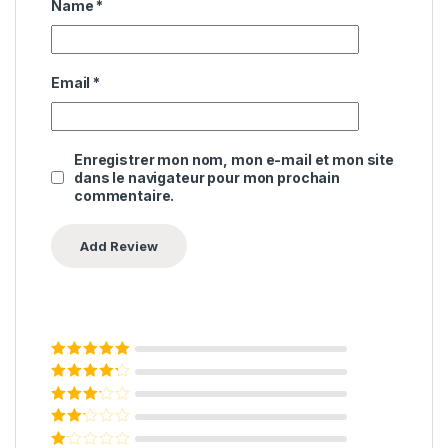
Name
*
Email
*
Enregistrer mon nom, mon e-mail et mon site
dans le navigateur pour mon prochain
commentaire.
Note
5
sur 5
Note
4
sur 5
Note
3
sur 5
Note